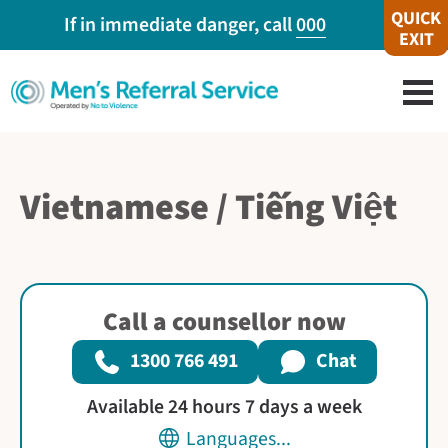
QUICK
If in immediate danger, call
000
EXIT
Vietnamese / Tiếng Việt
Call a counsellor now
1300 766 491
Chat
Available 24 hours 7 days a week
Languages...