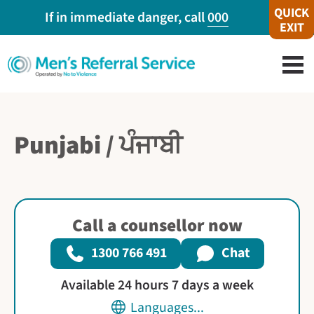
QUICK
If in immediate danger, call
000
EXIT
Punjabi / ਪੰਜਾਬੀ
Call a counsellor now
1300 766 491
Chat
Available 24 hours 7 days a week
Languages...