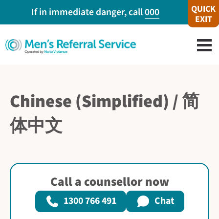
QUICK
If in immediate danger, call
000
EXIT
Chinese (Simplified) / 简
体中文
Call a counsellor now
1300 766 491
Chat